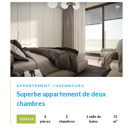
APPARTEMENT, LUXEMBOURG
Superbe appartement de deux
chambres
4
2
1 salle de
72
730 913 €
pièces
chambres
bains
m²