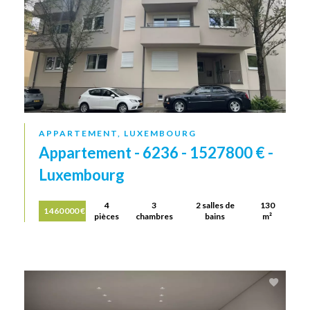
APPARTEMENT, LUXEMBOURG
Appartement - 6236 - 1527800 € -
Luxembourg
4
3
2 salles de
130
1 460 000 €
pièces
chambres
bains
m²