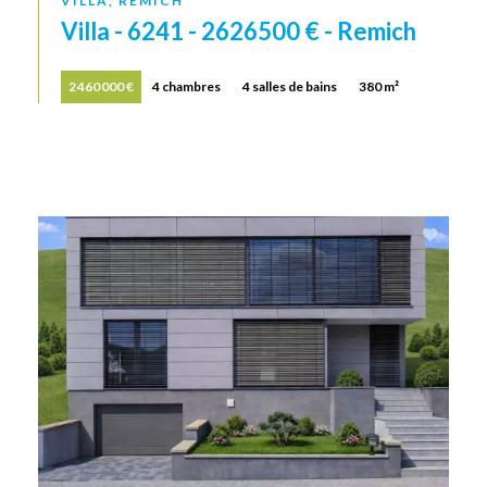
VILLA, REMICH
Villa - 6241 - 2626500 € - Remich
2 460 000 €
4 chambres
4 salles de bains
380 m²