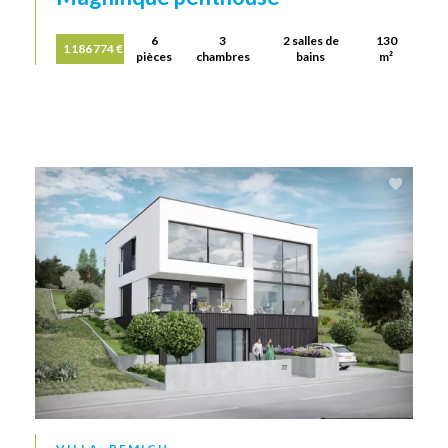
6
3
2 salles de
130
1 186 774 €
pièces
chambres
bains
m²