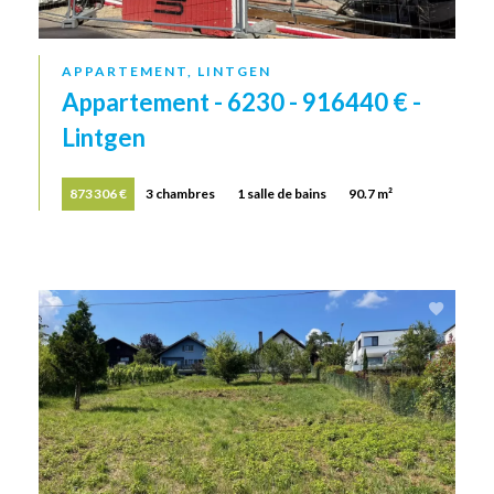
APPARTEMENT, LINTGEN
Appartement - 6230 - 916440 € -
Lintgen
873 306 €
3 chambres
1 salle de bains
90.7 m²