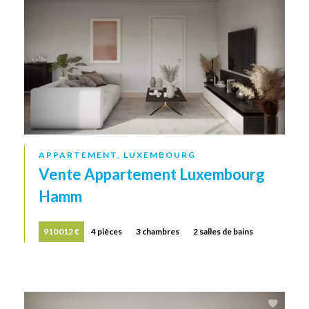
APPARTEMENT, LUXEMBOURG
Vente Appartement Luxembourg
Hamm
910 012 €
4 pièces
3 chambres
2 salles de bains