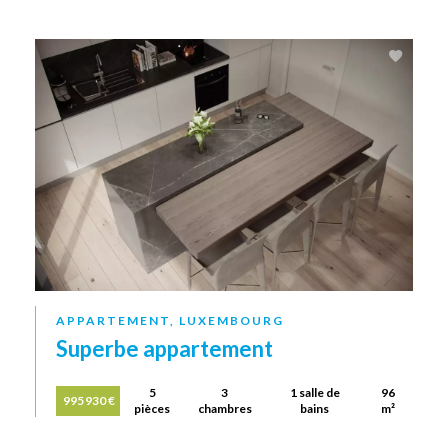
APPARTEMENT, LUXEMBOURG
Superbe appartement
5
3
1 salle de
96
995 930 €
pièces
chambres
bains
m²