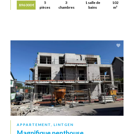
5
3
1 salle de
102
896 000 €
pièces
chambres
bains
m²
APPARTEMENT, LINTGEN
Magnifique penthouse