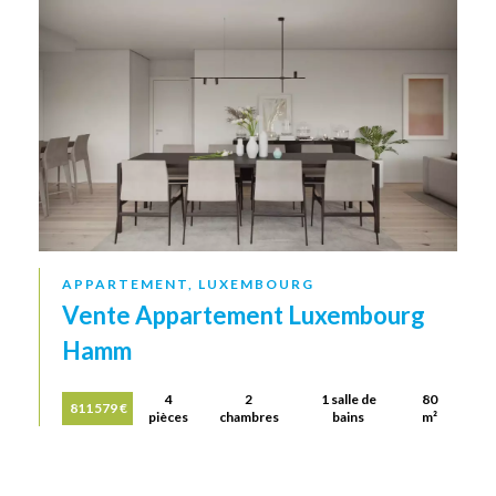
APPARTEMENT, LUXEMBOURG
Vente Appartement Luxembourg
Hamm
4
2
1 salle de
80
811 579 €
pièces
chambres
bains
m²