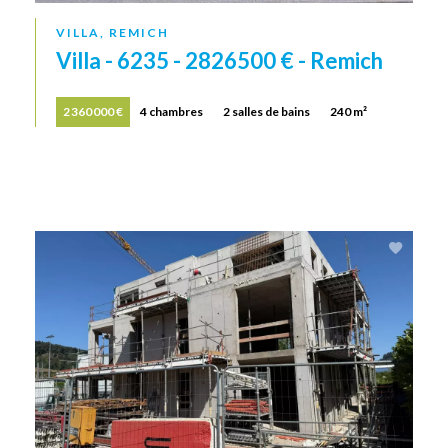
VILLA, REMICH
Villa - 6235 - 2826500 € - Remich
2 360 000 €
4 chambres
2 salles de bains
240 m²