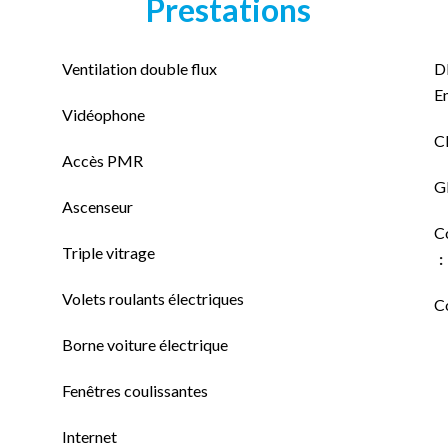
Prestations
Ventilation double flux
D
E
Vidéophone
Cl
Accès PMR
GE
Ascenseur
C
Triple vitrage
Volets roulants électriques
Co
Borne voiture électrique
Fenêtres coulissantes
Internet