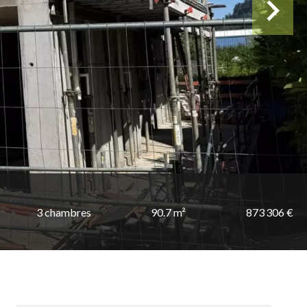
3 chambres
90.7 m²
873 306 €