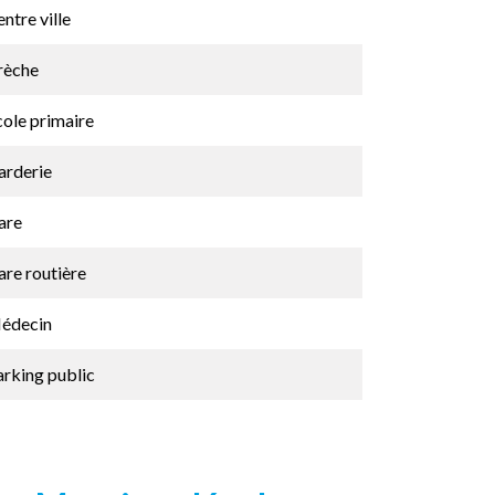
ntre ville
rèche
cole primaire
arderie
are
are routière
édecin
arking public