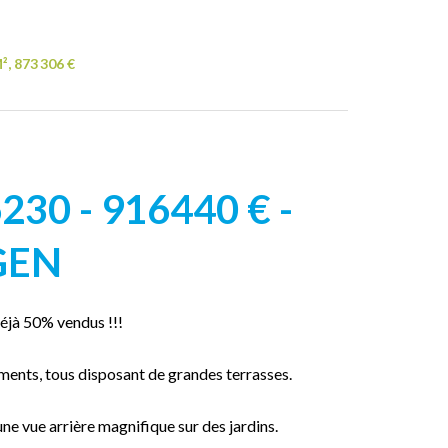
, 873 306 €
30 - 916440 € -
GEN
éjà 50% vendus !!!
ents, tous disposant de grandes terrasses.
une vue arrière magnifique sur des jardins.