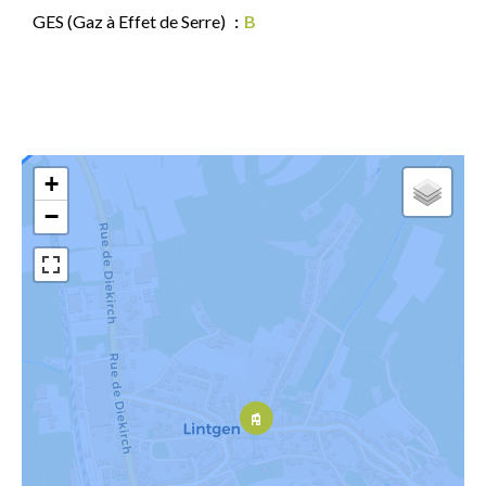
GES (Gaz à Effet de Serre)
B
+
−